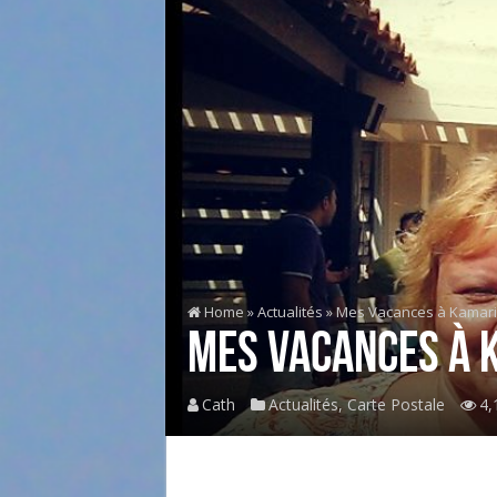
Home
»
Actualités
»
Mes Vacances à Kamari
Mes Vacances à 
Cath
Actualités
,
Carte Postale
4,