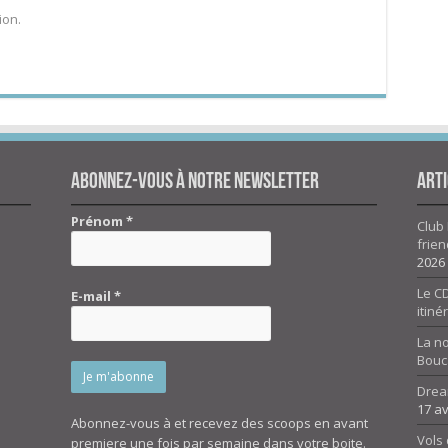
ion.
Abonnez-vous à notre newsletter
Arti
Prénom
*
Club 
frien
2026
Le CD
E-mail
*
itiné
La n
Bouc
Drea
17 av
Abonnez-vous à et recevez des scoops en avant
Vols 
premiere une fois par semaine dans votre boite.