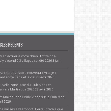
cles Récents
Med accueille votre chien : l’offre dog-
dly s’étend à 3 villages cet été 2026
3 juin
G Express : Votre nouveau « Village »
rant entre Paris et le ciel
28 avril 2026
ouvelle zone Luxe du Club Med Les
aniers Martinique 2026
23 avril 2026
m Maker Serie Prime Video sur le Club Med
ril 2026
de valises à l’aéroport : L’erreur fatale que