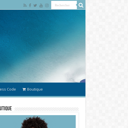
ess Code
Boutique
utique