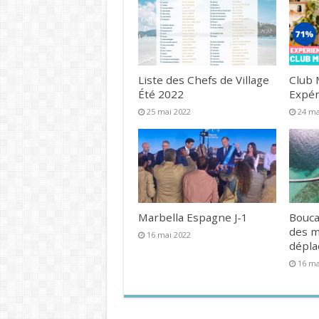
Liste des Chefs de Village
Club 
Été 2022
Expér
25 mai 2022
24 ma
Marbella Espagne J-1
Bouca
des 
16 mai 2022
dépl
16 ma