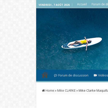
Accueil
Forum de di
VENDREDI , 7 AOÛT 2026
Forum de discussion
Vidéo
Home
»
Mike CLARKE
»
Mike Clarke Maquill