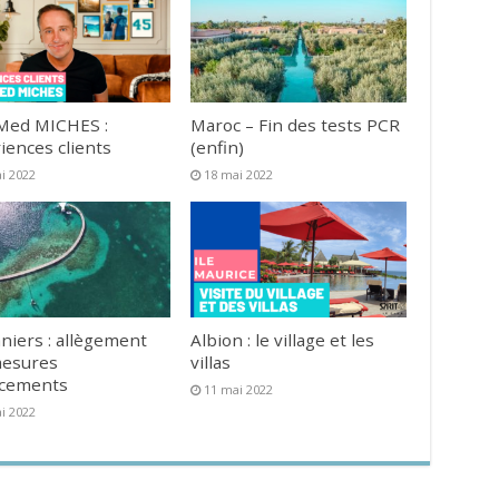
Med MICHES :
Maroc – Fin des tests PCR
iences clients
(enfin)
i 2022
18 mai 2022
niers : allègement
Albion : le village et les
mesures
villas
acements
11 mai 2022
i 2022