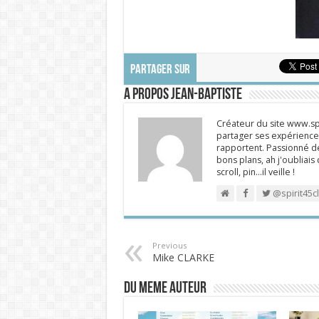
PARTAGER SUR
A propos Jean-Baptiste
Créateur du site www.spi
partager ses expériences
rapportent. Passionné de
bons plans, ah j'oubliais
scroll, pin…il veille !
@spirit45c
Previous
Mike CLARKE
DU MEME AUTEUR