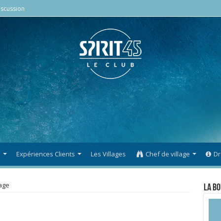
scussion
s
Expériences Clients
Les Villages
Chef de village
Dr
age
La Bo