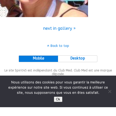
next in gallery »
Back to top
Mobile
Desktop
Le site Spirit45 est indépendant du Club Med. Club Med est une marque
déposée.
Nous utilisons des cookies pour vous garantir la meilleure
expérience sur notre site web. Si vous continuez à utiliser ce
site, nous supposerons que vous en êtes satisfait.
This site is protected by
wp-copyrightpro.com
Ok