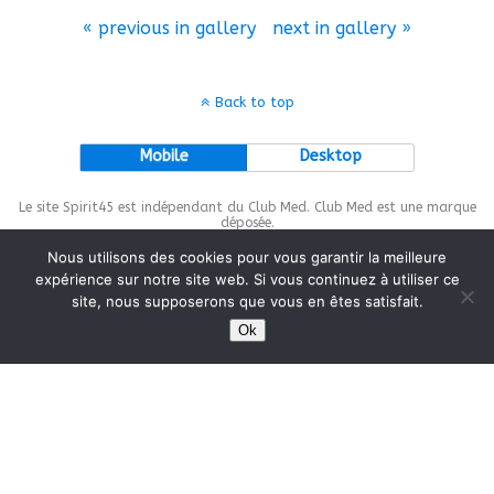
« previous in gallery
next in gallery »
Back to top
Mobile
Desktop
Le site Spirit45 est indépendant du Club Med. Club Med est une marque
déposée.
Nous utilisons des cookies pour vous garantir la meilleure
expérience sur notre site web. Si vous continuez à utiliser ce
site, nous supposerons que vous en êtes satisfait.
This site is protected by
wp-copyrightpro.com
Ok