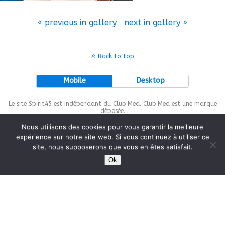
« previous in gallery
next in gallery »
Back to top
Mobile
Desktop
Le site Spirit45 est indépendant du Club Med. Club Med est une marque
déposée.
Nous utilisons des cookies pour vous garantir la meilleure
expérience sur notre site web. Si vous continuez à utiliser ce
site, nous supposerons que vous en êtes satisfait.
This site is protected by
wp-copyrightpro.com
Ok