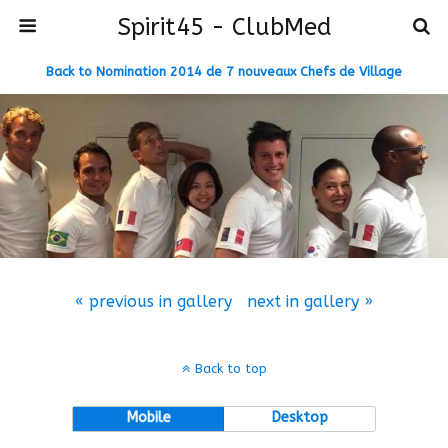
Spirit45 - ClubMed
Back to Nomination 2014 de 7 nouveaux Chefs de Village
« previous in gallery
next in gallery »
Back to top
Mobile
Desktop