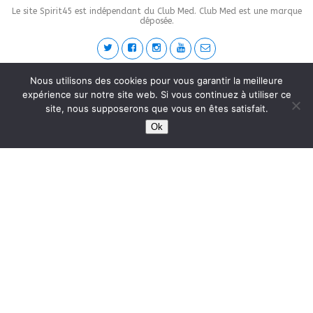
Le site Spirit45 est indépendant du Club Med. Club Med est une marque
déposée.
Nous utilisons des cookies pour vous garantir la meilleure
This site is protected by
wp-copyrightpro.com
expérience sur notre site web. Si vous continuez à utiliser ce
site, nous supposerons que vous en êtes satisfait.
Ok