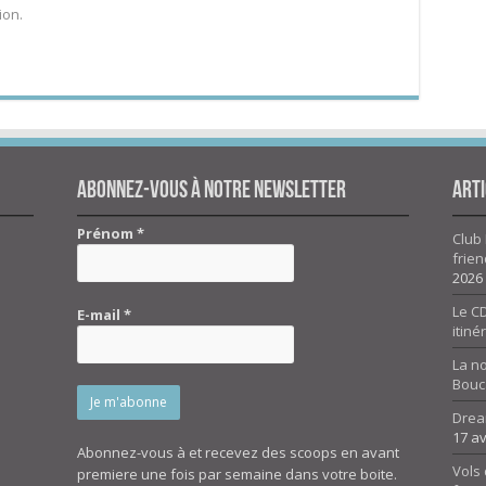
ion.
Abonnez-vous à notre newsletter
Arti
Prénom
*
Club 
frien
2026
Le CD
E-mail
*
itiné
La n
Bouc
Drea
17 av
Abonnez-vous à et recevez des scoops en avant
Vols 
premiere une fois par semaine dans votre boite.