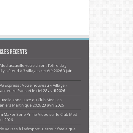
cles Récents
Med accueille votre chien : l’offre dog-
dly s’étend à 3 villages cet été 2026
3 juin
G Express : Votre nouveau « Village »
rant entre Paris et le ciel
28 avril 2026
ouvelle zone Luxe du Club Med Les
aniers Martinique 2026
23 avril 2026
m Maker Serie Prime Video sur le Club Med
ril 2026
de valises à l’aéroport : L’erreur fatale que