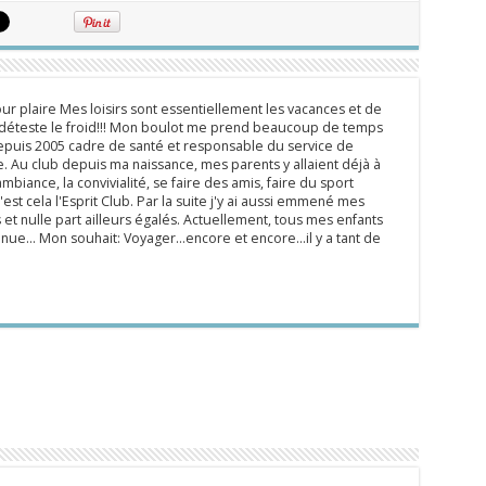
ur plaire Mes loisirs sont essentiellement les vacances et de
e déteste le froid!!! Mon boulot me prend beaucoup de temps
epuis 2005 cadre de santé et responsable du service de
 Au club depuis ma naissance, mes parents y allaient déjà à
mbiance, la convivialité, se faire des amis, faire du sport
'est cela l'Esprit Club. Par la suite j'y ai aussi emmené mes
s et nulle part ailleurs égalés. Actuellement, tous mes enfants
inue... Mon souhait: Voyager...encore et encore...il y a tant de