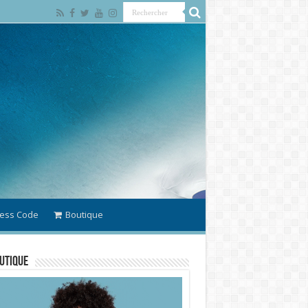
ess Code
Boutique
utique