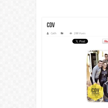
CDV
Cath
288 Vues