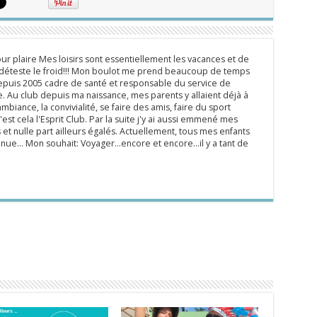
ur plaire Mes loisirs sont essentiellement les vacances et de
e déteste le froid!!! Mon boulot me prend beaucoup de temps
epuis 2005 cadre de santé et responsable du service de
 Au club depuis ma naissance, mes parents y allaient déjà à
mbiance, la convivialité, se faire des amis, faire du sport
'est cela l'Esprit Club. Par la suite j'y ai aussi emmené mes
s et nulle part ailleurs égalés. Actuellement, tous mes enfants
inue... Mon souhait: Voyager...encore et encore...il y a tant de