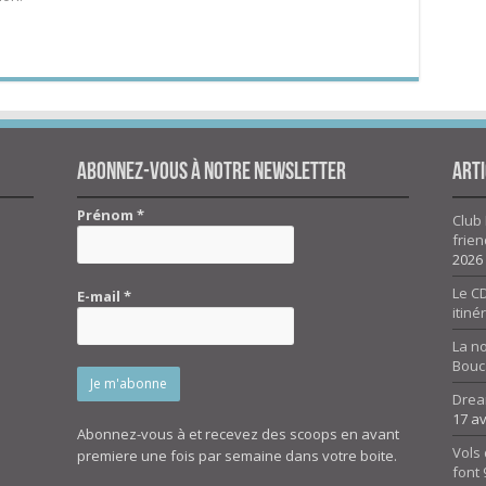
Abonnez-vous à notre newsletter
Arti
Prénom
*
Club 
frien
2026
Le CD
E-mail
*
itiné
La n
Bouc
Drea
17 av
Abonnez-vous à et recevez des scoops en avant
Vols 
premiere une fois par semaine dans votre boite.
font