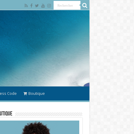
ess Code
Boutique
utique