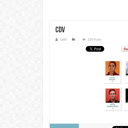
CDV
Cath
220 Vues