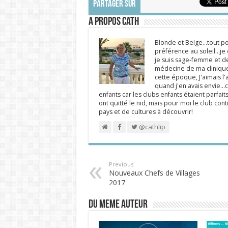
PARTAGER SUR
A propos Cath
Blonde et Belge...tout po
préférence au soleil...j
je suis sage-femme et d
médecine de ma clinique.
cette époque, J'aimais l'a
quand j'en avais envie...c
enfants car les clubs enfants étaient parfait
ont quitté le nid, mais pour moi le club cont
pays et de cultures à découvrir!
@cathlip
Previous
Nouveaux Chefs de Villages
2017
DU MEME AUTEUR