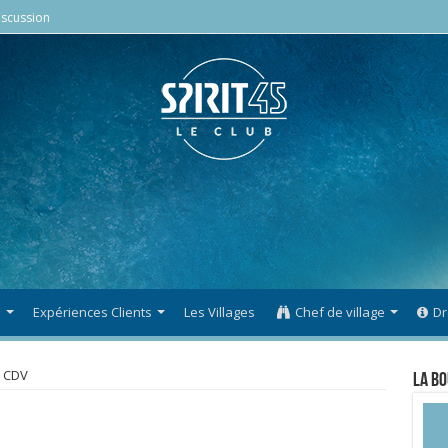
scussion
s
Expériences Clients
Les Villages
Chef de village
Dr
CDV
La Bo