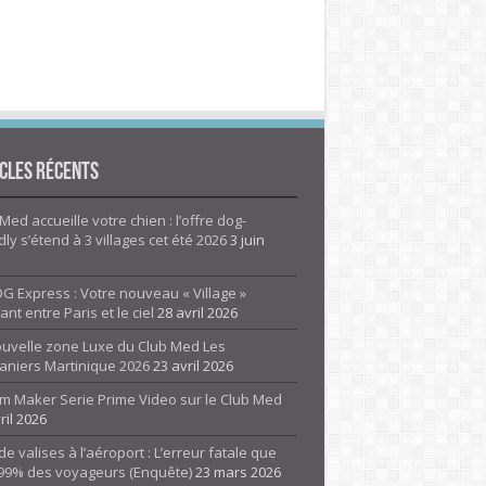
cles Récents
Med accueille votre chien : l’offre dog-
dly s’étend à 3 villages cet été 2026
3 juin
G Express : Votre nouveau « Village »
rant entre Paris et le ciel
28 avril 2026
ouvelle zone Luxe du Club Med Les
aniers Martinique 2026
23 avril 2026
m Maker Serie Prime Video sur le Club Med
ril 2026
de valises à l’aéroport : L’erreur fatale que
 99% des voyageurs (Enquête)
23 mars 2026