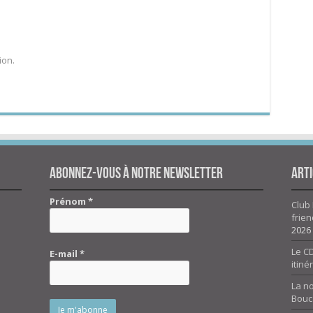
ion.
Abonnez-vous à notre newsletter
Arti
Prénom
*
Club 
frien
2026
Le CD
E-mail
*
itiné
La n
Bouc