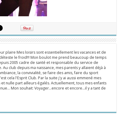
ur plaire Mes loisirs sont essentiellement les vacances et de
e déteste le froid!!! Mon boulot me prend beaucoup de temps
epuis 2005 cadre de santé et responsable du service de
 Au club depuis ma naissance, mes parents y allaient déjà à
mbiance, la convivialité, se faire des amis, faire du sport
'est cela l'Esprit Club. Par la suite j'y ai aussi emmené mes
s et nulle part ailleurs égalés. Actuellement, tous mes enfants
inue... Mon souhait: Voyager...encore et encore...il y a tant de