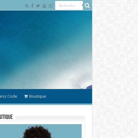
ess Code
Boutique
utique