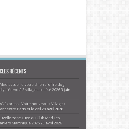
cles Récents
Med accueille votre chien : l’offre dog-
dly s’étend à 3 villages cet été 2026
3 juin
G Express : Votre nouveau « Village »
rant entre Paris et le ciel
28 avril 2026
ouvelle zone Luxe du Club Med Les
aniers Martinique 2026
23 avril 2026