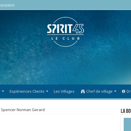
scussion
s
Expériences Clients
Les Villages
Chef de village
Dr
Spencer Norman Gerard
La Bo