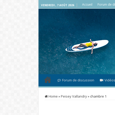
Accueil
Forum de di
VENDREDI , 7 AOÛT 2026
Forum de discussion
Vidéo
Home
»
Peisey Vallandry
»
chambre 1