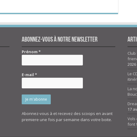
Abonnez-vous à notre newsletter
Arti
Prénom
*
Club 
frien
2026
Le CD
E-mail
*
itiné
La n
Bouc
Drea
17 av
Abonnez-vous à et recevez des scoops en avant
Vols 
premiere une fois par semaine dans votre boite.
font