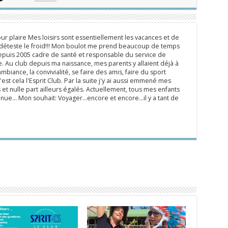
ur plaire Mes loisirs sont essentiellement les vacances et de
e déteste le froid!!! Mon boulot me prend beaucoup de temps
epuis 2005 cadre de santé et responsable du service de
 Au club depuis ma naissance, mes parents y allaient déjà à
mbiance, la convivialité, se faire des amis, faire du sport
'est cela l'Esprit Club. Par la suite j'y ai aussi emmené mes
s et nulle part ailleurs égalés. Actuellement, tous mes enfants
inue... Mon souhait: Voyager...encore et encore...il y a tant de