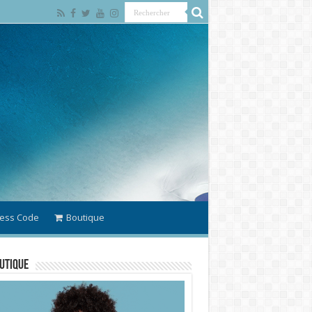
ess Code
Boutique
utique