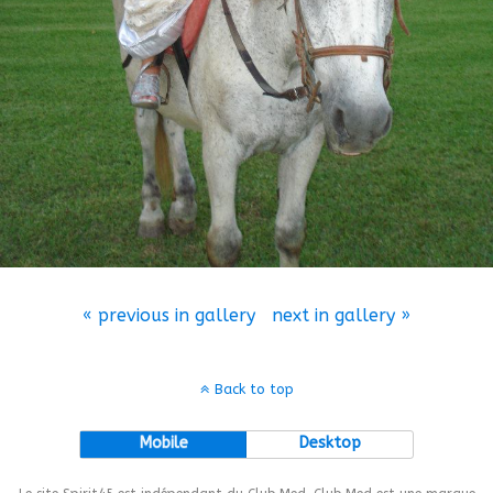
« previous in gallery
next in gallery »
Back to top
Mobile
Desktop