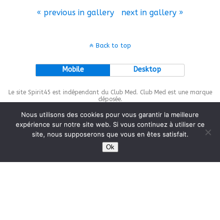
« previous in gallery
next in gallery »
Back to top
Mobile
Desktop
Le site Spirit45 est indépendant du Club Med. Club Med est une marque
déposée.
Nous utilisons des cookies pour vous garantir la meilleure
expérience sur notre site web. Si vous continuez à utiliser ce
site, nous supposerons que vous en êtes satisfait.
This site is protected by
wp-copyrightpro.com
Ok