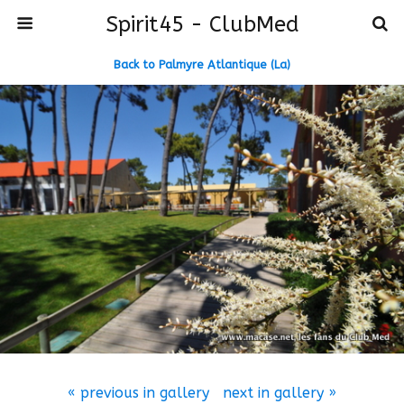
Spirit45 - ClubMed
Back to Palmyre Atlantique (La)
« previous in gallery
next in gallery »