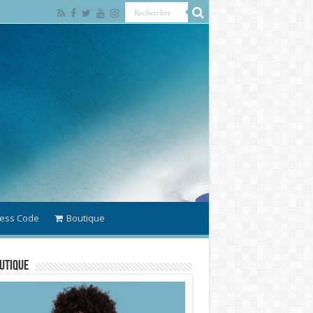
ess Code
Boutique
utique