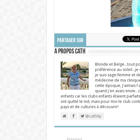
PARTAGER SUR
A propos Cath
Blonde et Belge...tout po
préférence au soleil...j
je suis sage-femme et d
médecine de ma clinique.
cette époque, J'aimais l'a
quand j'en avais envie...c
enfants car les clubs enfants étaient parfait
ont quitté le nid, mais pour moi le club cont
pays et de cultures à découvrir!
@cathlip
Previous