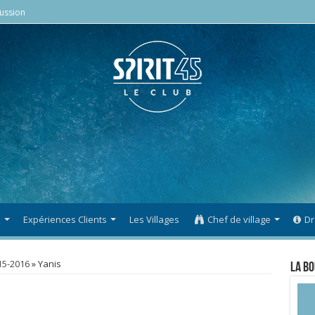
ussion
s
Expériences Clients
Les Villages
Chef de village
Dr
15-2016
»
Yanis
La Bo