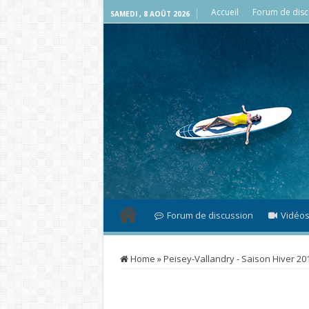
Accueil
Forum de disc
SAMEDI , 8 AOÛT 2026
Forum de discussion
Vidéo
Home
»
Peisey-Vallandry - Saison Hiver 20