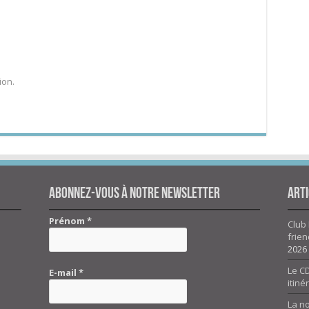
ion.
Abonnez-vous à notre newsletter
Arti
Prénom
*
Club 
frien
2026
Le CD
E-mail
*
itiné
La n