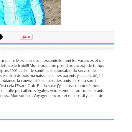
ur plaire Mes loisirs sont essentiellement les vacances et de
e déteste le froid!!! Mon boulot me prend beaucoup de temps
epuis 2005 cadre de santé et responsable du service de
 Au club depuis ma naissance, mes parents y allaient déjà à
mbiance, la convivialité, se faire des amis, faire du sport
'est cela l'Esprit Club. Par la suite j'y ai aussi emmené mes
s et nulle part ailleurs égalés. Actuellement, tous mes enfants
inue... Mon souhait: Voyager...encore et encore...il y a tant de