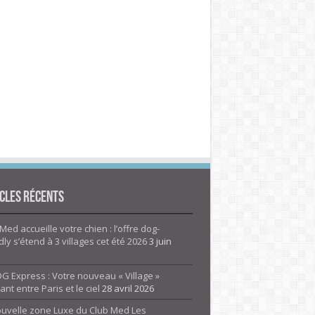
cles Récents
Med accueille votre chien : l’offre dog-
dly s’étend à 3 villages cet été 2026
3 juin
G Express : Votre nouveau « Village »
rant entre Paris et le ciel
28 avril 2026
ouvelle zone Luxe du Club Med Les