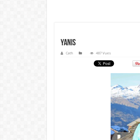
Yanis
Cath
487 Vues