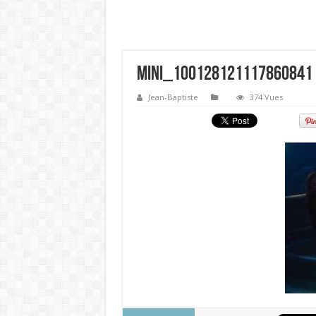
mini_100128121117860841
Jean-Baptiste
374 Vues