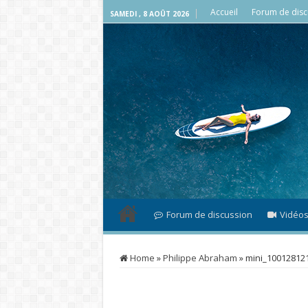
Accueil
Forum de disc
SAMEDI , 8 AOÛT 2026
Forum de discussion
Vidéo
Home
»
Philippe Abraham
»
mini_10012812