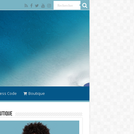
ess Code
Boutique
utique