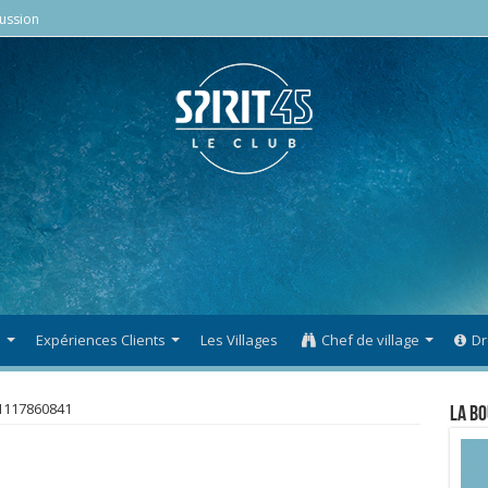
ussion
s
Expériences Clients
Les Villages
Chef de village
Dr
1117860841
La Bo