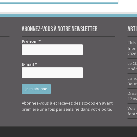
Abonnez-vous à notre newsletter
Arti
Prénom
*
Club 
frien
2026
Le CD
E-mail
*
itiné
La n
Bouc
Drea
17 av
Abonnez-vous à et recevez des scoops en avant
Vols 
premiere une fois par semaine dans votre boite.
font