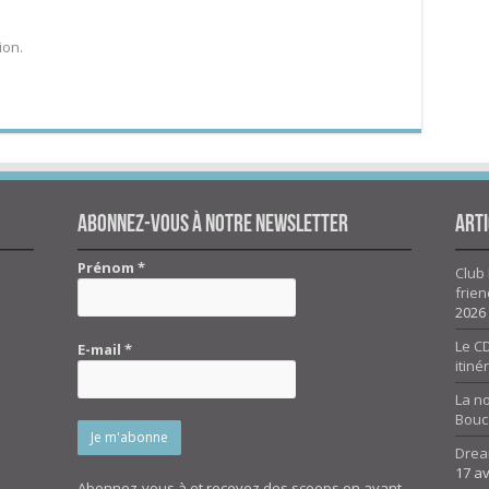
ion.
Abonnez-vous à notre newsletter
Arti
Prénom
*
Club 
frien
2026
Le CD
E-mail
*
itiné
La n
Bouc
Drea
17 av
Abonnez-vous à et recevez des scoops en avant