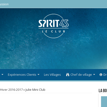
ussion
s
Expériences Clients
Les Villages
Chef de village
Dr
 Hiver 2016-2017
»
Julie Mini Club
La Bo