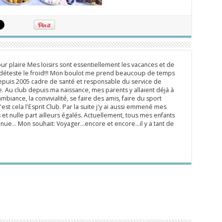
ur plaire Mes loisirs sont essentiellement les vacances et de
e déteste le froid!!! Mon boulot me prend beaucoup de temps
epuis 2005 cadre de santé et responsable du service de
 Au club depuis ma naissance, mes parents y allaient déjà à
mbiance, la convivialité, se faire des amis, faire du sport
'est cela l'Esprit Club. Par la suite j'y ai aussi emmené mes
s et nulle part ailleurs égalés. Actuellement, tous mes enfants
inue... Mon souhait: Voyager...encore et encore...il y a tant de