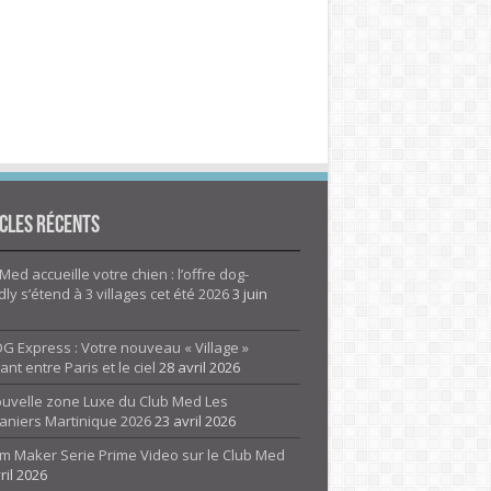
cles Récents
Med accueille votre chien : l’offre dog-
dly s’étend à 3 villages cet été 2026
3 juin
G Express : Votre nouveau « Village »
rant entre Paris et le ciel
28 avril 2026
ouvelle zone Luxe du Club Med Les
aniers Martinique 2026
23 avril 2026
m Maker Serie Prime Video sur le Club Med
ril 2026