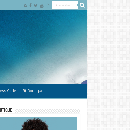
ess Code
Boutique
utique