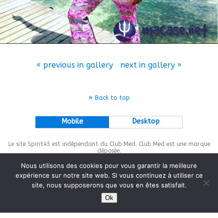
« previous in gallery
next in gallery »
Back to top
Mobile
Desktop
Le site Spirit45 est indépendant du Club Med. Club Med est une marque
déposée.
Nous utilisons des cookies pour vous garantir la meilleure
expérience sur notre site web. Si vous continuez à utiliser ce
site, nous supposerons que vous en êtes satisfait.
This site is protected by
wp-copyrightpro.com
Ok