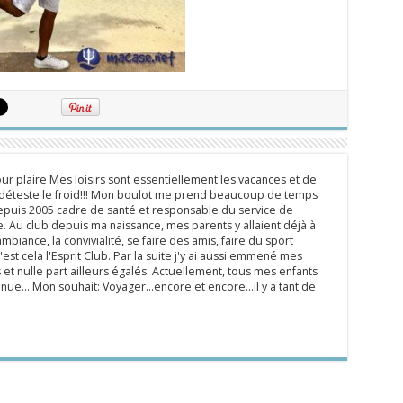
ur plaire Mes loisirs sont essentiellement les vacances et de
e déteste le froid!!! Mon boulot me prend beaucoup de temps
epuis 2005 cadre de santé et responsable du service de
 Au club depuis ma naissance, mes parents y allaient déjà à
mbiance, la convivialité, se faire des amis, faire du sport
'est cela l'Esprit Club. Par la suite j'y ai aussi emmené mes
s et nulle part ailleurs égalés. Actuellement, tous mes enfants
inue... Mon souhait: Voyager...encore et encore...il y a tant de