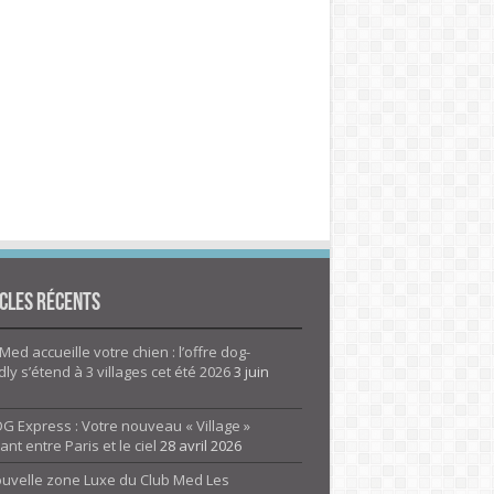
cles Récents
Med accueille votre chien : l’offre dog-
dly s’étend à 3 villages cet été 2026
3 juin
G Express : Votre nouveau « Village »
rant entre Paris et le ciel
28 avril 2026
ouvelle zone Luxe du Club Med Les