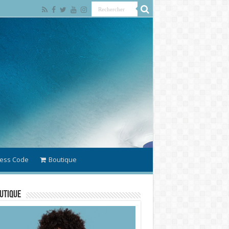
ess Code
Boutique
utique