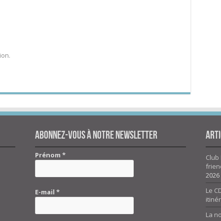
ion.
Abonnez-vous à notre newsletter
Arti
Prénom
*
Club 
frien
2026
Le CD
E-mail
*
itiné
La n