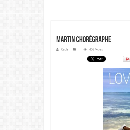
Martin Chorégraphe
Cath
458 Vues