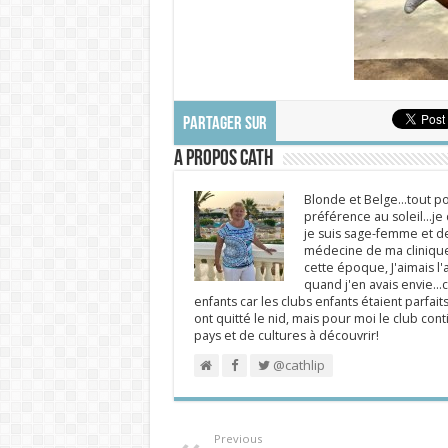
PARTAGER SUR
A propos Cath
Blonde et Belge...tout po
préférence au soleil...j
je suis sage-femme et d
médecine de ma clinique.
cette époque, J'aimais l'a
quand j'en avais envie...c
enfants car les clubs enfants étaient parfait
ont quitté le nid, mais pour moi le club cont
pays et de cultures à découvrir!
@cathlip
Previous