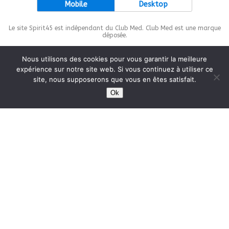
Mobile
Desktop
Le site Spirit45 est indépendant du Club Med. Club Med est une marque
déposée.
Nous utilisons des cookies pour vous garantir la meilleure
expérience sur notre site web. Si vous continuez à utiliser ce
site, nous supposerons que vous en êtes satisfait.
This site is protected by
wp-copyrightpro.com
Ok