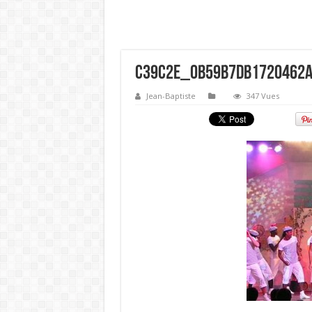
c39c2e_0b59b7db1720462a
Jean-Baptiste
347 Vues