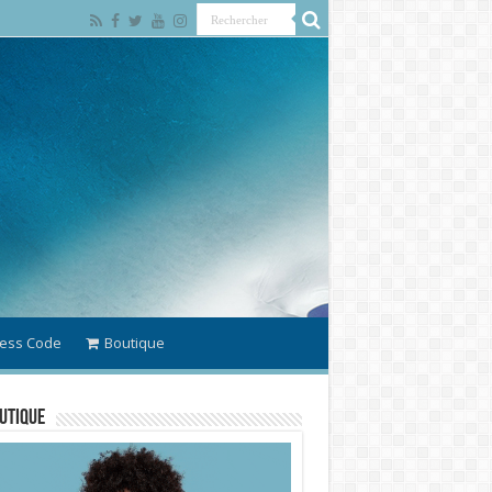
ess Code
Boutique
utique