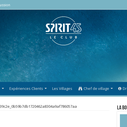
ussion
s
Expériences Clients
Les Villages
Chef de village
Dr
39c2e_0b59b7db1720462a8304a9af786057aa
La Bo