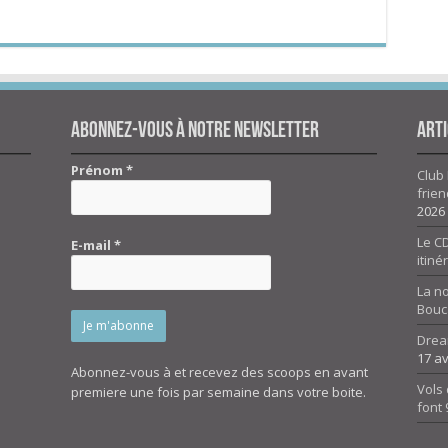
Abonnez-vous à notre newsletter
Arti
Prénom
*
Club 
frien
2026
Le CD
E-mail
*
itiné
La n
Bouc
Drea
17 av
Abonnez-vous à et recevez des scoops en avant
Vols 
premiere une fois par semaine dans votre boite.
font