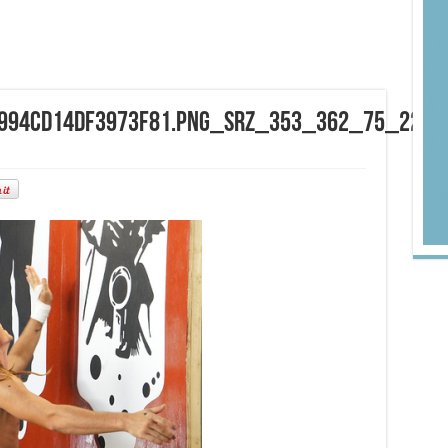
994cd14df3973f81.png_srz_353_362_75_22_0