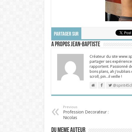
PARTAGER SUR
A propos Jean-Baptiste
Créateur du site www.spi
partager ses expériences
rapportent. Passionné de
bons plans, ah j'oubliais
scroll, pin…il veille !
@spirit45c
Previous
Profession Decorateur :
Nicolas
DU MEME AUTEUR