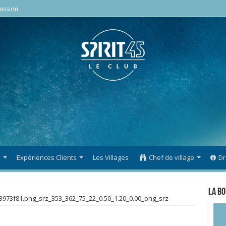
ussion
s
Expériences Clients
Les Villages
Chef de village
Dr
La Bo
973f81.png_srz_353_362_75_22_0.50_1.20_0.00_png_srz