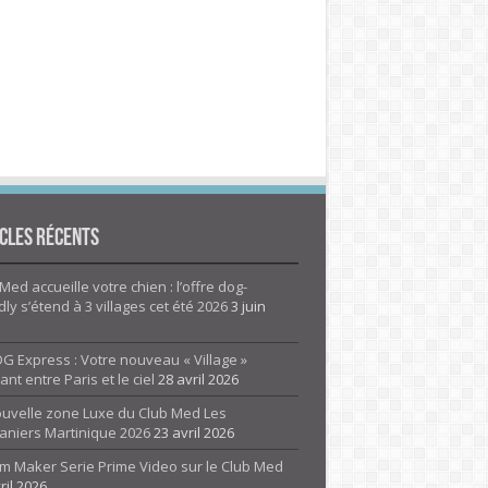
cles Récents
Med accueille votre chien : l’offre dog-
dly s’étend à 3 villages cet été 2026
3 juin
G Express : Votre nouveau « Village »
rant entre Paris et le ciel
28 avril 2026
ouvelle zone Luxe du Club Med Les
aniers Martinique 2026
23 avril 2026
m Maker Serie Prime Video sur le Club Med
ril 2026