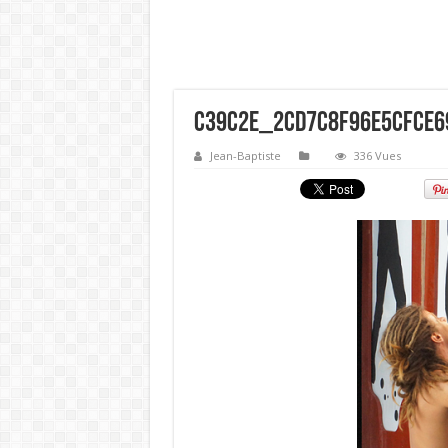
c39c2e_2cd7c8f96e5cfce6
Jean-Baptiste
336 Vues