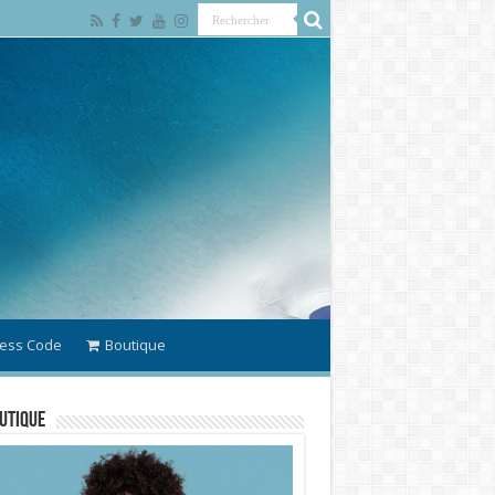
ess Code
Boutique
utique