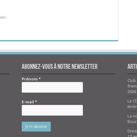
ion.
Abonnez-vous à notre newsletter
Arti
Prénom
*
Club 
frien
2026
Le CD
E-mail
*
itiné
La n
Bouc
Drea
17 av