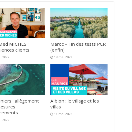
Med MICHES :
Maroc – Fin des tests PCR
iences clients
(enfin)
i 2022
18 mai 2022
niers : allègement
Albion : le village et les
mesures
villas
acements
11 mai 2022
i 2022