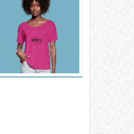
.50_1.20_0.00_png_srz