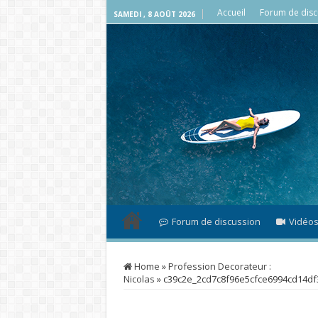
Accueil
Forum de disc
SAMEDI , 8 AOÛT 2026
Forum de discussion
Vidéo
Home
»
Profession Decorateur :
Nicolas
»
c39c2e_2cd7c8f96e5cfce6994cd14df3