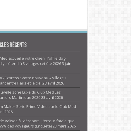
cles Récents
Med accueille votre chien : l’offre dog-
dly s’étend à 3 villages cet été 2026
3 juin
G Express : Votre nouveau « Village »
rant entre Paris et le ciel
28 avril 2026
ouvelle zone Luxe du Club Med Les
aniers Martinique 2026
23 avril 2026
m Maker Serie Prime Video sur le Club Med
ril 2026
de valises à l’aéroport : L’erreur fatale que
 99% des voyageurs (Enquête)
23 mars 2026