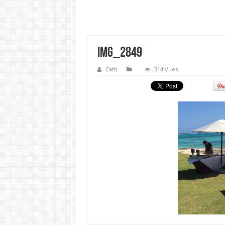
IMG_2849
Cath
314 Vues