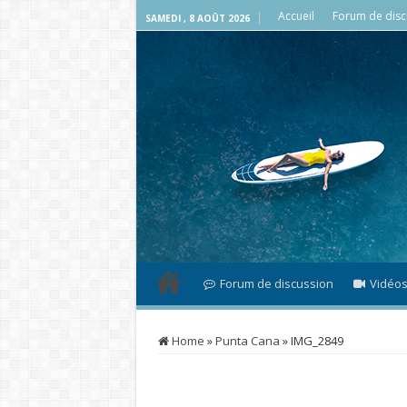
Accueil
Forum de disc
SAMEDI , 8 AOÛT 2026
Forum de discussion
Vidéo
Home
»
Punta Cana
»
IMG_2849