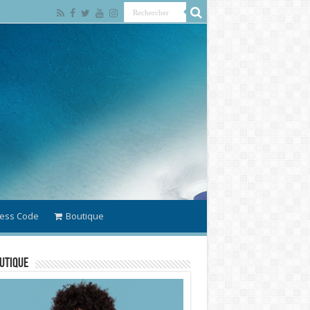
ess Code
Boutique
utique