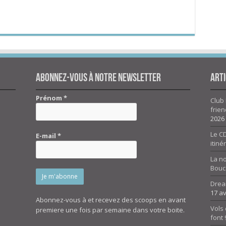
Abonnez-vous à notre newsletter
Arti
Prénom
*
Club 
frien
2026
Le CD
E-mail
*
itiné
La n
Bouc
Drea
17 av
Abonnez-vous à et recevez des scoops en avant
Vols 
premiere une fois par semaine dans votre boite.
font