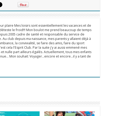
ur plaire Mes loisirs sont essentiellement les vacances et de
e déteste le froid!!! Mon boulot me prend beaucoup de temps
epuis 2005 cadre de santé et responsable du service de
 Au club depuis ma naissance, mes parents y allaient déjà à
mbiance, la convivialité, se faire des amis, faire du sport
'est cela l'Esprit Club. Par la suite j'y ai aussi emmené mes
s et nulle part ailleurs égalés. Actuellement, tous mes enfants
inue... Mon souhait: Voyager...encore et encore...il y a tant de