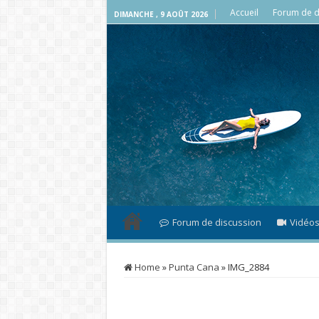
Accueil
Forum de d
DIMANCHE , 9 AOÛT 2026
Forum de discussion
Vidéo
Home
»
Punta Cana
»
IMG_2884