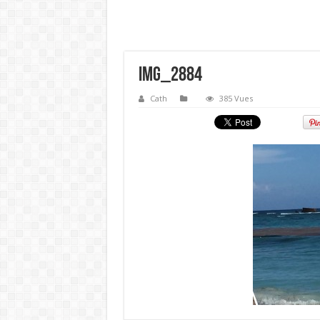
IMG_2884
Cath
385 Vues