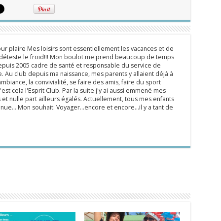
ur plaire Mes loisirs sont essentiellement les vacances et de
e déteste le froid!!! Mon boulot me prend beaucoup de temps
epuis 2005 cadre de santé et responsable du service de
 Au club depuis ma naissance, mes parents y allaient déjà à
mbiance, la convivialité, se faire des amis, faire du sport
'est cela l'Esprit Club. Par la suite j'y ai aussi emmené mes
s et nulle part ailleurs égalés. Actuellement, tous mes enfants
inue... Mon souhait: Voyager...encore et encore...il y a tant de