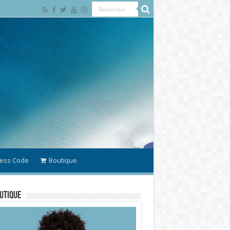
ess Code
Boutique
utique