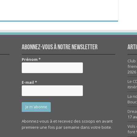
Abonnez-vous à notre newsletter
Arti
Prénom
*
Club 
frien
2026
Le CD
E-mail
*
itiné
La n
Bouc
Drea
17 av
Abonnez-vous à et recevez des scoops en avant
Vols 
premiere une fois par semaine dans votre boite.
font