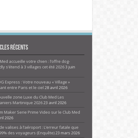
cles Récents
Med accueille votre chien : l’offre dog-
dly s’étend à 3 villages cet été 2026
3 juin
G Express : Votre nouveau « Village »
rant entre Paris et le ciel
28 avril 2026
ouvelle zone Luxe du Club Med Les
aniers Martinique 2026
23 avril 2026
m Maker Serie Prime Video sur le Club Med
ril 2026
de valises à l’aéroport : L’erreur fatale que
 99% des voyageurs (Enquête)
23 mars 2026