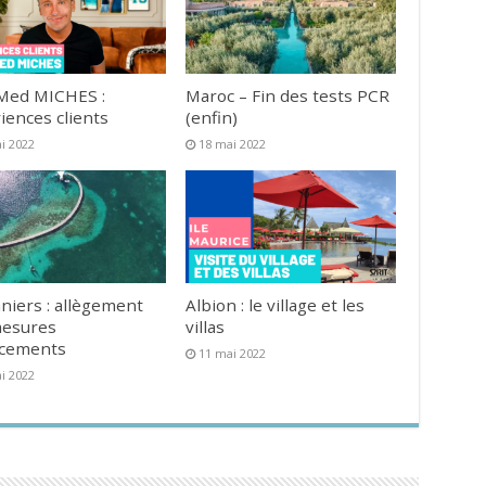
Med MICHES :
Maroc – Fin des tests PCR
iences clients
(enfin)
i 2022
18 mai 2022
niers : allègement
Albion : le village et les
mesures
villas
acements
11 mai 2022
i 2022