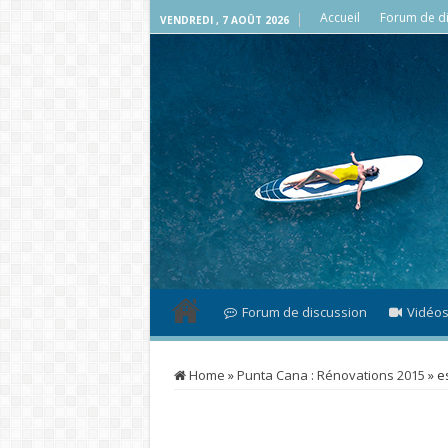
Accueil
Forum de di
VENDREDI , 7 AOÛT 2026
Forum de discussion
Vidéo
Home
»
Punta Cana : Rénovations 2015
»
e