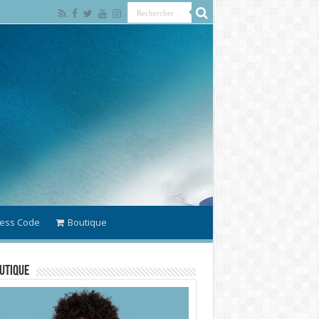
ess Code
Boutique
utique