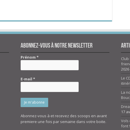
Abonnez-vous à notre newsletter
Arti
Prénom
*
Club 
frien
2026
Le CD
E-mail
*
itiné
La n
Bouc
Drea
17 av
Abonnez-vous à et recevez des scoops en avant
Vols 
premiere une fois par semaine dans votre boite.
font