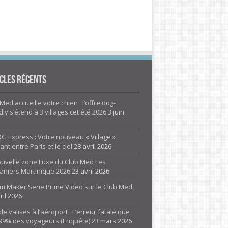
cles Récents
Med accueille votre chien : l’offre dog-
dly s’étend à 3 villages cet été 2026
3 juin
G Express : Votre nouveau « Village »
rant entre Paris et le ciel
28 avril 2026
ouvelle zone Luxe du Club Med Les
aniers Martinique 2026
23 avril 2026
m Maker Serie Prime Video sur le Club Med
ril 2026
de valises à l’aéroport : L’erreur fatale que
 99% des voyageurs (Enquête)
23 mars 2026