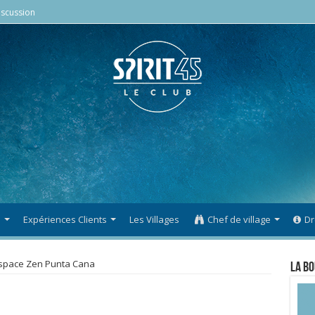
scussion
s
Expériences Clients
Les Villages
Chef de village
Dr
space Zen Punta Cana
La Bo