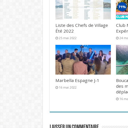
Liste des Chefs de Village
Club 
Été 2022
Expér
25 mai 2022
24 ma
Marbella Espagne J-1
Bouca
des 
16 mai 2022
dépl
16 ma
Laisser un commentaire