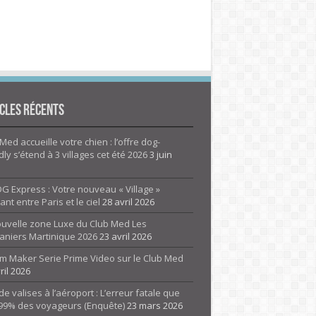
cles Récents
Med accueille votre chien : l’offre dog-
dly s’étend à 3 villages cet été 2026
3 juin
G Express : Votre nouveau « Village »
rant entre Paris et le ciel
28 avril 2026
ouvelle zone Luxe du Club Med Les
aniers Martinique 2026
23 avril 2026
m Maker Serie Prime Video sur le Club Med
ril 2026
de valises à l’aéroport : L’erreur fatale que
 99% des voyageurs (Enquête)
23 mars 2026