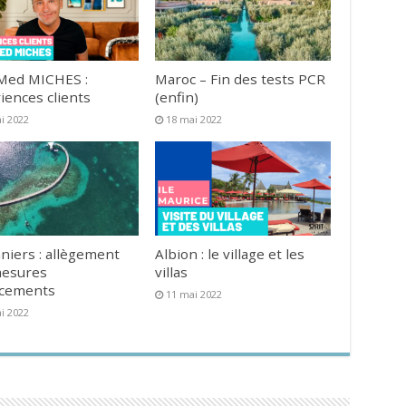
Med MICHES :
Maroc – Fin des tests PCR
iences clients
(enfin)
i 2022
18 mai 2022
niers : allègement
Albion : le village et les
mesures
villas
acements
11 mai 2022
i 2022