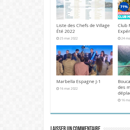
Liste des Chefs de Village
Club 
Été 2022
Expér
25 mai 2022
24 ma
Marbella Espagne J-1
Bouca
des 
16 mai 2022
dépl
16 ma
Laisser un commentaire