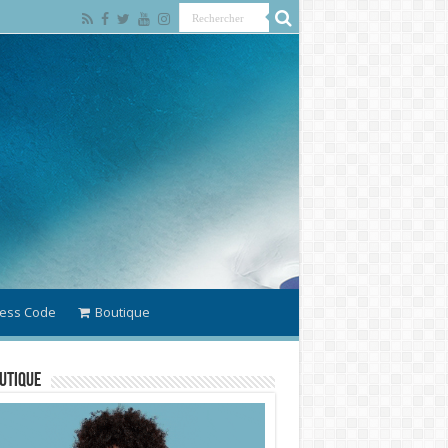
ess Code
Boutique
utique