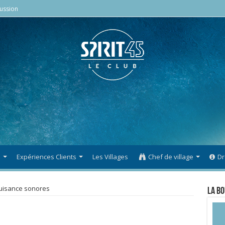
ussion
s
Expériences Clients
Les Villages
Chef de village
Dr
uisance sonores
La Bo