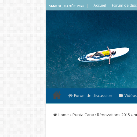
Accueil
Forum de disc
SAMEDI , 8 AOÛT 2026
Forum de discussion
Vidéo
Home
»
Punta Cana : Rénovations 2015
»
n