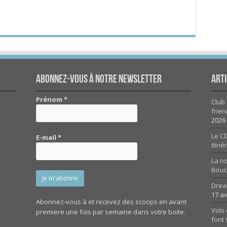
Abonnez-vous à notre newsletter
Arti
Prénom
*
Club 
frien
2026
Le CD
E-mail
*
itiné
La n
Bouc
Drea
17 av
Abonnez-vous à et recevez des scoops en avant
Vols 
premiere une fois par semaine dans votre boite.
font