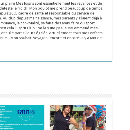
ur plaire Mes loisirs sont essentiellement les vacances et de
e déteste le froid!!! Mon boulot me prend beaucoup de temps
epuis 2005 cadre de santé et responsable du service de
 Au club depuis ma naissance, mes parents y allaient déjà à
mbiance, la convivialité, se faire des amis, faire du sport
'est cela l'Esprit Club. Par la suite j'y ai aussi emmené mes
s et nulle part ailleurs égalés. Actuellement, tous mes enfants
inue... Mon souhait: Voyager...encore et encore...il y a tant de