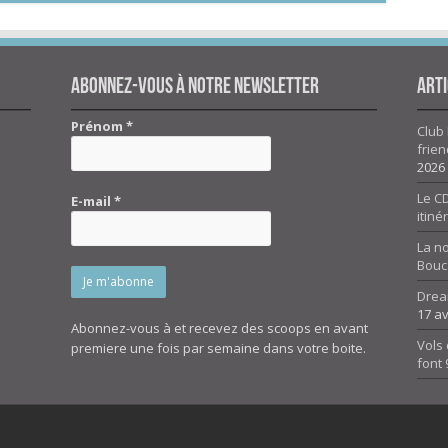
Abonnez-vous à notre newsletter
Arti
Prénom
*
Club 
frien
2026
Le CD
E-mail
*
itiné
La n
Bouc
Drea
17 av
Abonnez-vous à et recevez des scoops en avant
Vols 
premiere une fois par semaine dans votre boite.
font