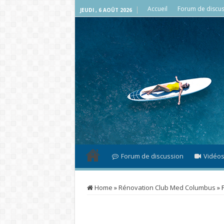
Accueil
Forum de discus
JEUDI , 6 AOÛT 2026
Forum de discussion
Vidéo
Home
»
Rénovation Club Med Columbus
»