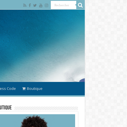
ess Code
Boutique
utique