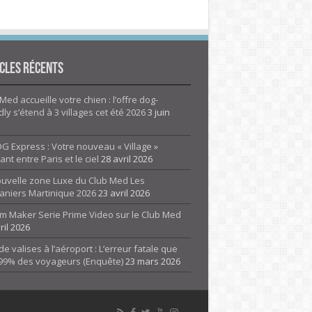
cles Récents
Med accueille votre chien : l’offre dog-
dly s’étend à 3 villages cet été 2026
3 juin
G Express : Votre nouveau « Village »
rant entre Paris et le ciel
28 avril 2026
ouvelle zone Luxe du Club Med Les
aniers Martinique 2026
23 avril 2026
m Maker Serie Prime Video sur le Club Med
ril 2026
de valises à l’aéroport : L’erreur fatale que
 99% des voyageurs (Enquête)
23 mars 2026