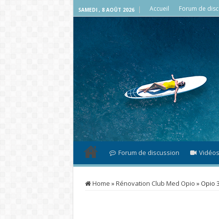
Accueil
Forum de disc
SAMEDI , 8 AOÛT 2026
Forum de discussion
Vidéo
Home
»
Rénovation Club Med Opio
»
Opio 