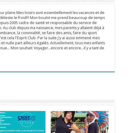
ur plaire Mes loisirs sont essentiellement les vacances et de
e déteste le froid!!! Mon boulot me prend beaucoup de temps
epuis 2005 cadre de santé et responsable du service de
 Au club depuis ma naissance, mes parents y allaient déjà à
mbiance, la convivialité, se faire des amis, faire du sport
'est cela l'Esprit Club. Par la suite j'y ai aussi emmené mes
s et nulle part ailleurs égalés. Actuellement, tous mes enfants
inue... Mon souhait: Voyager...encore et encore...il y a tant de