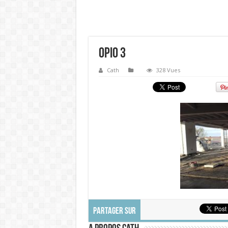
Opio 3
Cath
328 Vues
PARTAGER SUR