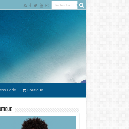
ess Code
Boutique
utique