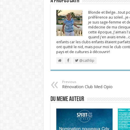
A propos Cath
Blonde et Belge...tout po
préférence au soleil...j
je suis sage-femme et d
médecine de ma clinique.
cette époque, J'aimais l'a
quand j'en avais envie...c
enfants car les clubs enfants étaient parfait
ont quitté le nid, mais pour moi le club cont
pays et de cultures à découvrir!
@cathlip
Previous
Rénovation Club Med Opio
DU MEME AUTEUR