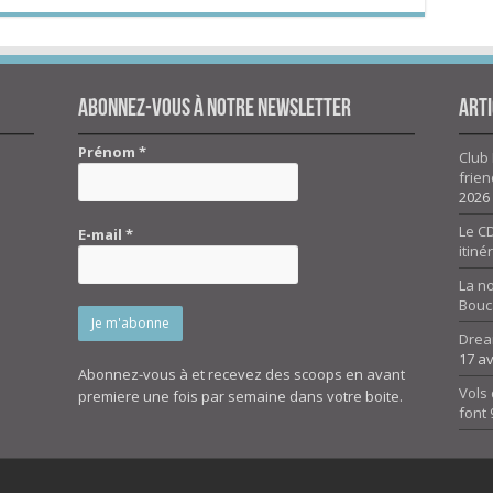
Abonnez-vous à notre newsletter
Arti
Prénom
*
Club 
frien
2026
Le CD
E-mail
*
itiné
La n
Bouc
Drea
17 av
Abonnez-vous à et recevez des scoops en avant
Vols 
premiere une fois par semaine dans votre boite.
font