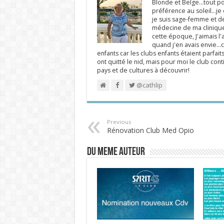
Blonde et Belge...tout po
préférence au soleil...j
je suis sage-femme et d
médecine de ma clinique.
cette époque, J'aimais l'a
quand j'en avais envie...c
enfants car les clubs enfants étaient parfait
ont quitté le nid, mais pour moi le club cont
pays et de cultures à découvrir!
@cathlip
Previous
Rénovation Club Med Opio
DU MEME AUTEUR