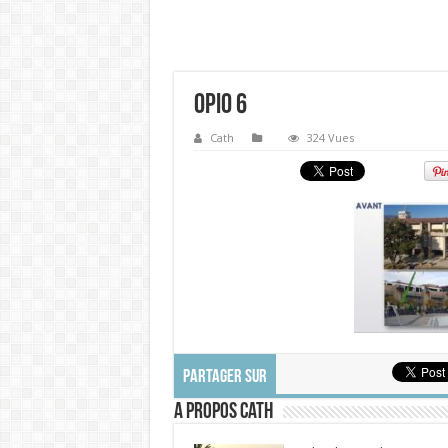
Opio 6
Cath
324 Vues
PARTAGER SUR
A propos Cath