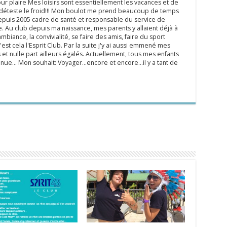
ur plaire Mes loisirs sont essentiellement les vacances et de
e déteste le froid!!! Mon boulot me prend beaucoup de temps
epuis 2005 cadre de santé et responsable du service de
 Au club depuis ma naissance, mes parents y allaient déjà à
mbiance, la convivialité, se faire des amis, faire du sport
'est cela l'Esprit Club. Par la suite j'y ai aussi emmené mes
s et nulle part ailleurs égalés. Actuellement, tous mes enfants
inue... Mon souhait: Voyager...encore et encore...il y a tant de