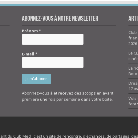
Abonnez-vous à notre newsletter
Arti
Prénom
*
Club 
frien
2026
Le CD
E-mail
*
itiné
La n
Bouc
Drea
17 av
Abonnez-vous à et recevez des scoops en avant
Vols 
premiere une fois par semaine dans votre boite.
font
dant du Club Med : c'est un site de rencontre, d'échanges, de partages, d