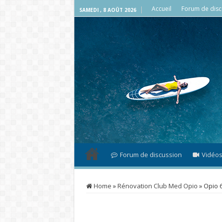
Accueil
Forum de disc
SAMEDI , 8 AOÛT 2026
Forum de discussion
Vidéo
Home
»
Rénovation Club Med Opio
»
Opio 