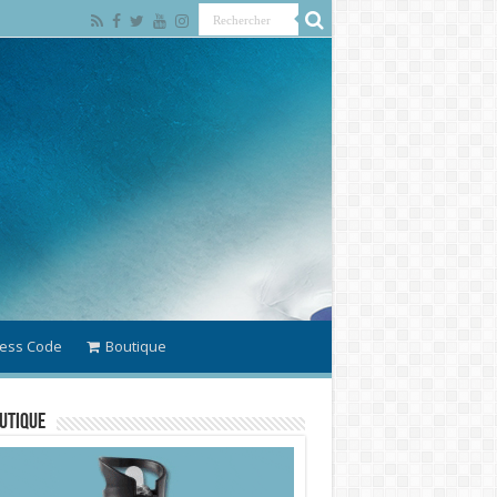
ess Code
Boutique
utique