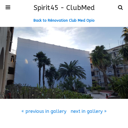
Spirit45 - ClubMed
Back to Rénovation Club Med Opio
« previous in gallery
next in gallery »