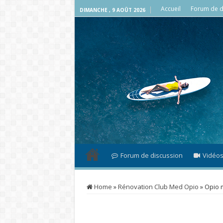
Accueil
Forum de d
DIMANCHE , 9 AOÛT 2026
Forum de discussion
Vidéo
Home
»
Rénovation Club Med Opio
»
Opio 