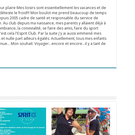
ur plaire Mes loisirs sont essentiellement les vacances et de
e déteste le froid!!! Mon boulot me prend beaucoup de temps
epuis 2005 cadre de santé et responsable du service de
 Au club depuis ma naissance, mes parents y allaient déjà à
mbiance, la convivialité, se faire des amis, faire du sport
'est cela l'Esprit Club. Par la suite j'y ai aussi emmené mes
s et nulle part ailleurs égalés. Actuellement, tous mes enfants
inue... Mon souhait: Voyager...encore et encore...il y a tant de