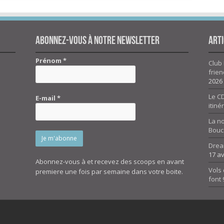
Abonnez-vous à notre newsletter
Arti
Prénom
*
Club 
frien
2026
Le CD
E-mail
*
itiné
La n
Bouc
Drea
17 av
Abonnez-vous à et recevez des scoops en avant
Vols 
premiere une fois par semaine dans votre boite.
font