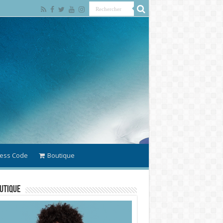
ess Code
Boutique
utique