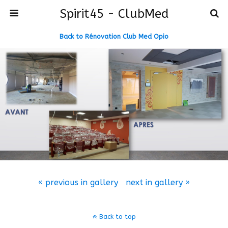
Spirit45 - ClubMed
Back to Rénovation Club Med Opio
« previous in gallery
next in gallery »
Back to top