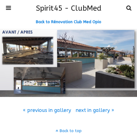
Spirit45 - ClubMed
Back to Rénovation Club Med Opio
« previous in gallery
next in gallery »
Back to top