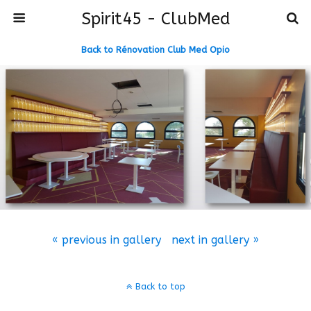
Spirit45 - ClubMed
Back to Rénovation Club Med Opio
« previous in gallery
next in gallery »
Back to top