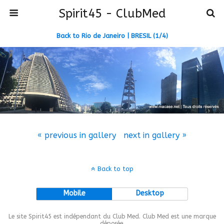
Spirit45 - ClubMed
Back to Rio de Janeiro | BRESIL (1/4)
« previous in gallery
next in gallery »
Back to top
Mobile
Desktop
Le site Spirit45 est indépendant du Club Med. Club Med est une marque
déposée.