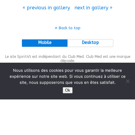
« previous in gallery
next in gallery »
Back to top
Mobile
Desktop
Le site Spirit45 est indépendant du Club Med. Club Med est une marque
déposée.
Nous utilisons des cookies pour vous garantir la meilleure
expérience sur notre site web. Si vous continuez à utiliser ce
site, nous supposerons que vous en êtes satisfait.
This site is protected by
wp-copyrightpro.com
Ok