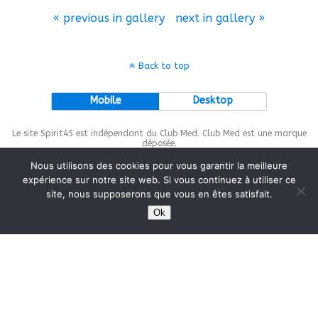
« previous in gallery
next in gallery »
Back to top
Mobile
Desktop
Le site Spirit45 est indépendant du Club Med. Club Med est une marque
déposée.
Nous utilisons des cookies pour vous garantir la meilleure
expérience sur notre site web. Si vous continuez à utiliser ce
site, nous supposerons que vous en êtes satisfait.
This site is protected by
wp-copyrightpro.com
Ok