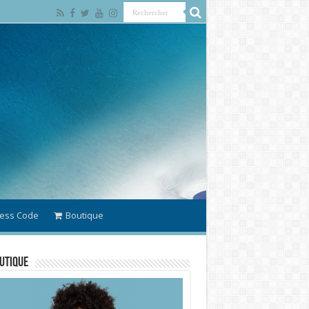
ess Code
Boutique
utique