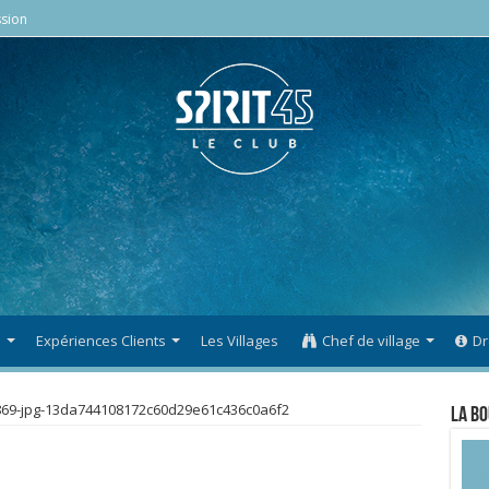
sion
s
Expériences Clients
Les Villages
Chef de village
Dr
869-jpg-13da744108172c60d29e61c436c0a6f2
La Bo