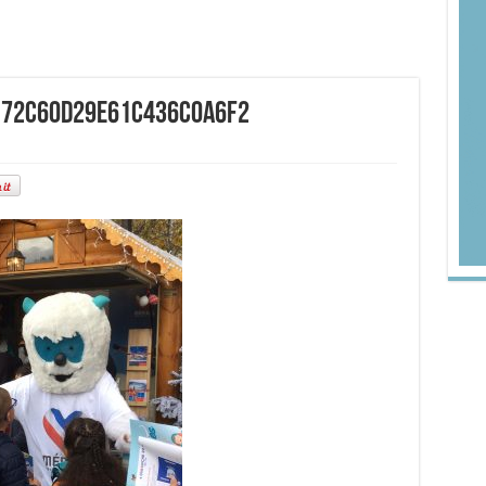
172c60d29e61c436c0a6f2