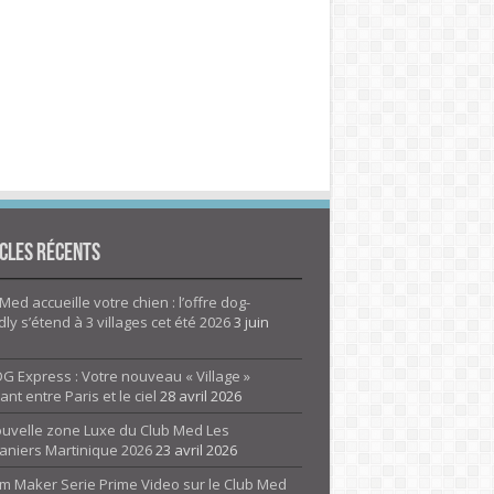
cles Récents
Med accueille votre chien : l’offre dog-
dly s’étend à 3 villages cet été 2026
3 juin
G Express : Votre nouveau « Village »
rant entre Paris et le ciel
28 avril 2026
ouvelle zone Luxe du Club Med Les
aniers Martinique 2026
23 avril 2026
m Maker Serie Prime Video sur le Club Med