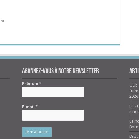
ion.
Abonnez-vous à notre newsletter
Arti
Prénom
*
Club 
frien
2026
Le CD
E-mail
*
itiné
La n
Bouc
Drea