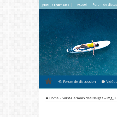
Accueil
Forum de discus
JEUDI , 6 AOÛT 2026
Forum de discussion
Vidéo
Home
»
Saint-Germain des Neiges
»
img_0