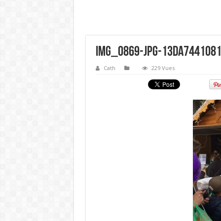
img_0869-jpg-13da744108
Cath
229 Vues