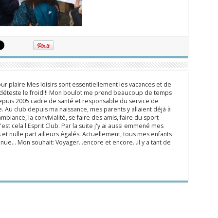
ur plaire Mes loisirs sont essentiellement les vacances et de
e déteste le froid!!! Mon boulot me prend beaucoup de temps
epuis 2005 cadre de santé et responsable du service de
 Au club depuis ma naissance, mes parents y allaient déjà à
mbiance, la convivialité, se faire des amis, faire du sport
'est cela l'Esprit Club. Par la suite j'y ai aussi emmené mes
s et nulle part ailleurs égalés. Actuellement, tous mes enfants
inue... Mon souhait: Voyager...encore et encore...il y a tant de