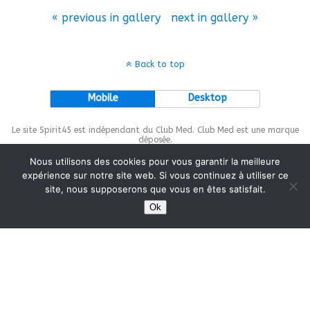
« previous in gallery
next in gallery »
Back to top
Mobile
Desktop
Le site Spirit45 est indépendant du Club Med. Club Med est une marque
déposée.
Nous utilisons des cookies pour vous garantir la meilleure
expérience sur notre site web. Si vous continuez à utiliser ce
site, nous supposerons que vous en êtes satisfait.
This site is protected by
wp-copyrightpro.com
Ok