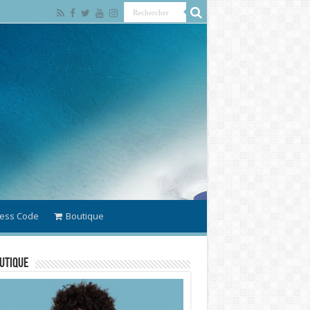
ess Code
Boutique
utique