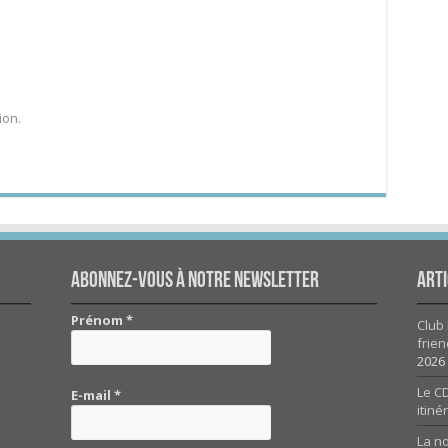
ion.
Abonnez-vous à notre newsletter
Arti
Prénom
*
Club 
frien
2026
Le CD
E-mail
*
itiné
La n