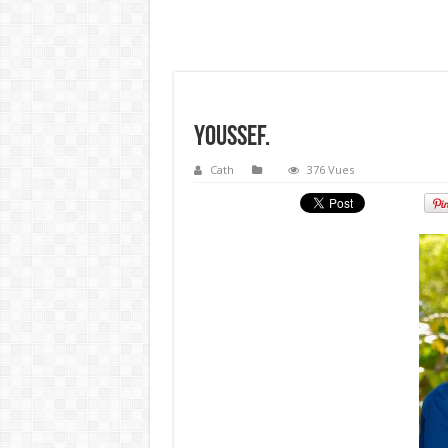
Youssef.
Cath
376 Vues