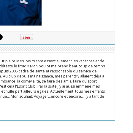
ur plaire Mes loisirs sont essentiellement les vacances et de
e déteste le froid!!! Mon boulot me prend beaucoup de temps
epuis 2005 cadre de santé et responsable du service de
 Au club depuis ma naissance, mes parents y allaient déjà à
mbiance, la convivialité, se faire des amis, faire du sport
'est cela l'Esprit Club. Par la suite j'y ai aussi emmené mes
s et nulle part ailleurs égalés. Actuellement, tous mes enfants
inue... Mon souhait: Voyager...encore et encore...il y a tant de