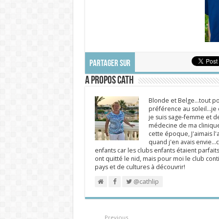
PARTAGER SUR
A propos Cath
Blonde et Belge...tout po
préférence au soleil...j
je suis sage-femme et d
médecine de ma clinique.
cette époque, J'aimais l'a
quand j'en avais envie...c
enfants car les clubs enfants étaient parfait
ont quitté le nid, mais pour moi le club cont
pays et de cultures à découvrir!
@cathlip
Previous