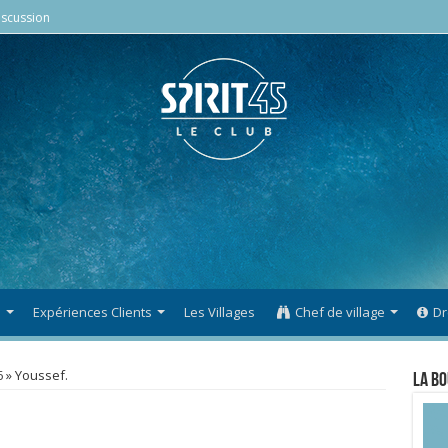
scussion
s
Expériences Clients
Les Villages
Chef de village
Dr
6
»
Youssef.
La Bo