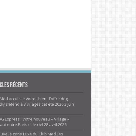
cles Récents
Med accueille votre chien : l’offre dog-
dly s’étend à 3 villages cet été 2026
3 juin
G Express : Votre nouveau « Village »
rant entre Paris et le ciel
28 avril 2026
ouvelle zone Luxe du Club Med Les