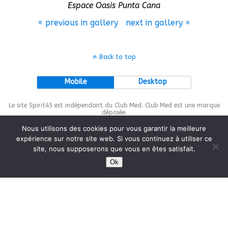
Espace Oasis Punta Cana
« previous in gallery
next in gallery »
Back to top
Mobile
Desktop
Le site Spirit45 est indépendant du Club Med. Club Med est une marque
déposée.
Nous utilisons des cookies pour vous garantir la meilleure
expérience sur notre site web. Si vous continuez à utiliser ce
site, nous supposerons que vous en êtes satisfait.
This site is protected by
wp-copyrightpro.com
Ok