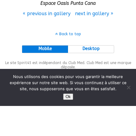
Espace Oasis Punta Cana
« previous in gallery
next in gallery »
Back to top
Mobile
Desktop
Le site Spirit45 est indépendant du Club Med. Club Med est une marque
déposée.
Nous utilisons des cookies pour vous garantir la meilleure
expérience sur notre site web. Si vous continuez à utiliser ce
site, nous supposerons que vous en êtes satisfait.
This site is protected by
wp-copyrightpro.com
Ok