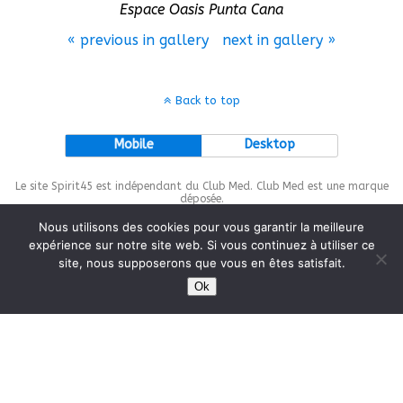
Espace Oasis Punta Cana
« previous in gallery
next in gallery »
Back to top
Mobile
Desktop
Le site Spirit45 est indépendant du Club Med. Club Med est une marque
déposée.
Nous utilisons des cookies pour vous garantir la meilleure
expérience sur notre site web. Si vous continuez à utiliser ce
site, nous supposerons que vous en êtes satisfait.
This site is protected by
wp-copyrightpro.com
Ok