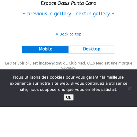
Espace Oasis Punta Cana
« previous in gallery
next in gallery »
Back to top
Mobile
Desktop
Le site Spirit45 est indépendant du Club Med. Club Med est une marque
déposée.
Nous utilisons des cookies pour vous garantir la meilleure
expérience sur notre site web. Si vous continuez à utiliser ce
site, nous supposerons que vous en êtes satisfait.
This site is protected by
wp-copyrightpro.com
Ok