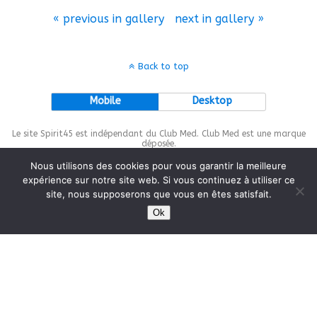
« previous in gallery
next in gallery »
Back to top
Mobile
Desktop
Le site Spirit45 est indépendant du Club Med. Club Med est une marque
déposée.
Nous utilisons des cookies pour vous garantir la meilleure
expérience sur notre site web. Si vous continuez à utiliser ce
site, nous supposerons que vous en êtes satisfait.
This site is protected by
wp-copyrightpro.com
Ok