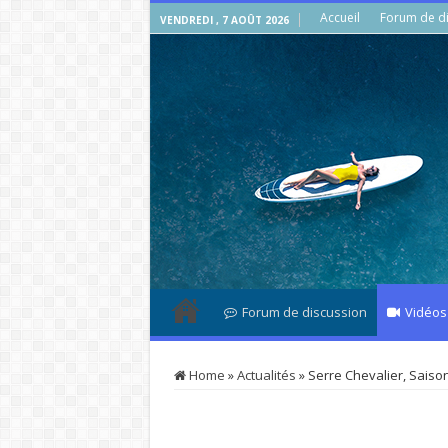
Accueil
Forum de di
VENDREDI , 7 AOÛT 2026
Forum de discussion
Vidéos
Home
»
Actualités
»
Serre Chevalier, Saiso