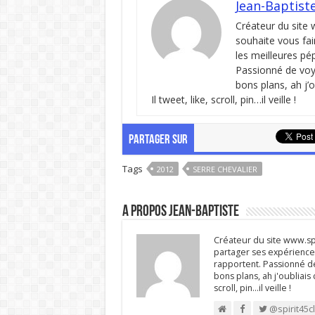
Jean-Baptist
Créateur du site
souhaite vous fai
les meilleures pé
Passionné de voya
bons plans, ah j’
Il tweet, like, scroll, pin…il veille !
PARTAGER SUR
Tags
2012
SERRE CHEVALIER
A propos Jean-Baptiste
Créateur du site www.spi
partager ses expériences
rapportent. Passionné de
bons plans, ah j'oubliais
scroll, pin…il veille !
@spirit45c