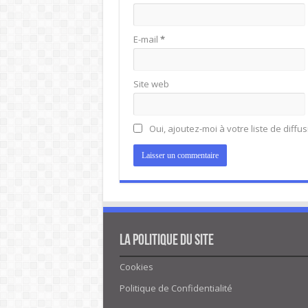
E-mail
*
Site web
Oui, ajoutez-moi à votre liste de diffus
La politique du site
Cookies
Politique de Confidentialité