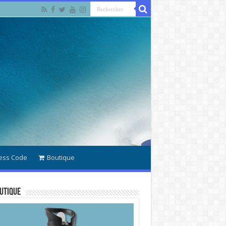
ess Code
Boutique
utique