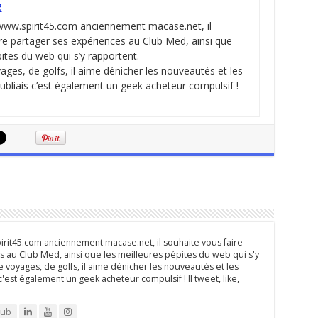
e
 www.spirit45.com anciennement macase.net, il
re partager ses expériences au Club Med, ainsi que
pites du web qui s’y rapportent.
ges, de golfs, il aime dénicher les nouveautés et les
oubliais c’est également un geek acheteur compulsif !
rit45.com anciennement macase.net, il souhaite vous faire
 au Club Med, ainsi que les meilleures pépites du web qui s'y
 voyages, de golfs, il aime dénicher les nouveautés et les
 c'est également un geek acheteur compulsif ! Il tweet, like,
lub