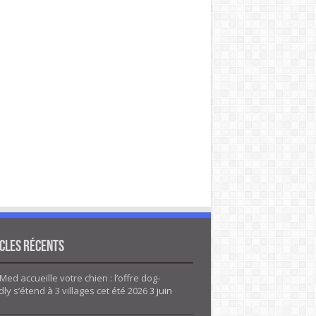
cles Récents
Med accueille votre chien : l’offre dog-
dly s’étend à 3 villages cet été 2026
3 juin