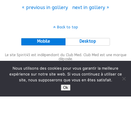
« previous in gallery
next in gallery »
Back to top
Mobile
Desktop
Le site Spirit45 est indépendant du Club Med. Club Med est une marque
déposée.
Nous utilisons des cookies pour vous garantir la meilleure
expérience sur notre site web. Si vous continuez à utiliser ce
site, nous supposerons que vous en êtes satisfait.
This site is protected by
wp-copyrightpro.com
Ok