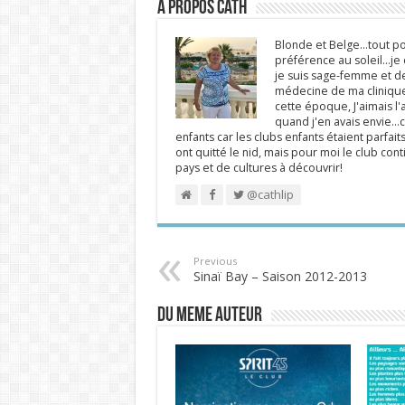
A propos Cath
Blonde et Belge...tout po
préférence au soleil...j
je suis sage-femme et d
médecine de ma clinique.
cette époque, J'aimais l'a
quand j'en avais envie...c
enfants car les clubs enfants étaient parfait
ont quitté le nid, mais pour moi le club cont
pays et de cultures à découvrir!
@cathlip
Previous
Sinaï Bay – Saison 2012-2013
DU MEME AUTEUR