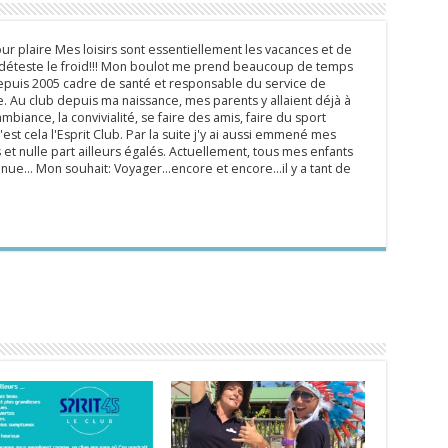
ur plaire Mes loisirs sont essentiellement les vacances et de
e déteste le froid!!! Mon boulot me prend beaucoup de temps
epuis 2005 cadre de santé et responsable du service de
 Au club depuis ma naissance, mes parents y allaient déjà à
mbiance, la convivialité, se faire des amis, faire du sport
'est cela l'Esprit Club. Par la suite j'y ai aussi emmené mes
s et nulle part ailleurs égalés. Actuellement, tous mes enfants
inue... Mon souhait: Voyager...encore et encore...il y a tant de