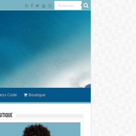
ess Code
Boutique
utique