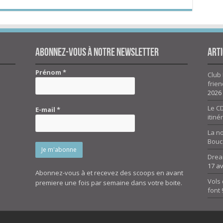
Abonnez-vous à notre newsletter
Arti
Prénom
*
Club 
frien
2026
Le CD
E-mail
*
itiné
La n
Bouc
Drea
17 av
Abonnez-vous à et recevez des scoops en avant
Vols 
premiere une fois par semaine dans votre boite.
font