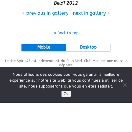
Beldi 2012
« previous in gallery
next in gallery »
Back to top
Mobile
Desktop
Le site Spirit45 est indépendant du Club Med. Club Med est une marque
déposée.
Nous utilisons des cookies pour vous garantir la meilleure
expérience sur notre site web. Si vous continuez à utiliser ce
site, nous supposerons que vous en êtes satisfait.
This site is protected by
wp-copyrightpro.com
Ok