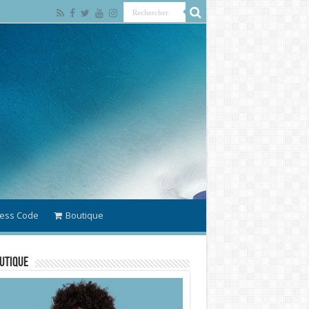
ess Code
Boutique
utique