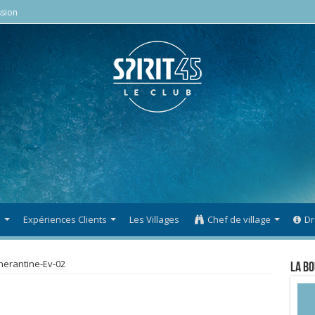
sion
s
Expériences Clients
Les Villages
Chef de village
Dr
herantine-Ev-02
La Bo