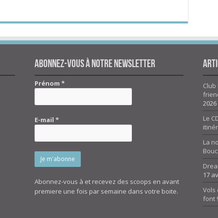
Abonnez-vous à notre newsletter
Arti
Prénom
*
Club 
frien
2026
Le CD
E-mail
*
itiné
La n
Bouc
Drea
17 av
Abonnez-vous à et recevez des scoops en avant
Vols 
premiere une fois par semaine dans votre boite.
font