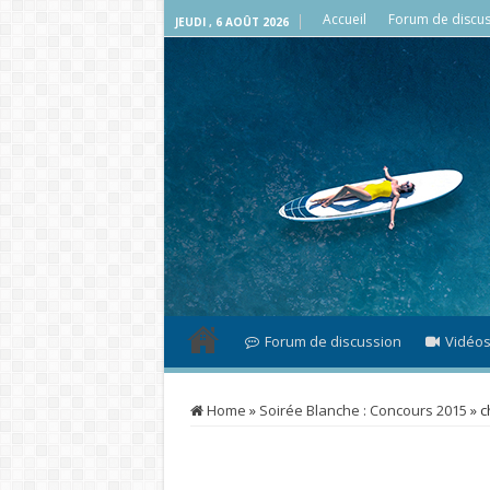
Accueil
Forum de discus
JEUDI , 6 AOÛT 2026
Forum de discussion
Vidéo
Home
»
Soirée Blanche : Concours 2015
»
c