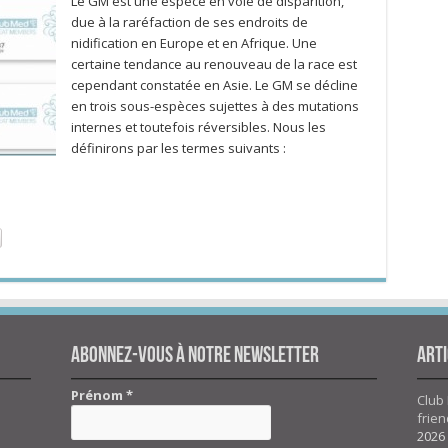
Le GM est une espèce en voie de disparition,
due à la raréfaction de ses endroits de
nidification en Europe et en Afrique. Une
certaine tendance au renouveau de la race est
cependant constatée en Asie. Le GM se décline
en trois sous-espèces sujettes à des mutations
internes et toutefois réversibles. Nous les
définirons par les termes suivants :
Abonnez-vous à notre newsletter
Arti
Prénom
*
Club 
frien
2026