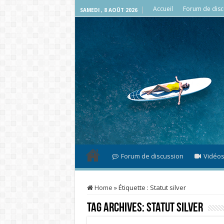
Accueil
Forum de disc
SAMEDI , 8 AOÛT 2026
Forum de discussion
Vidéo
Home
»
Étiquette :
Statut silver
Tag Archives:
Statut silver