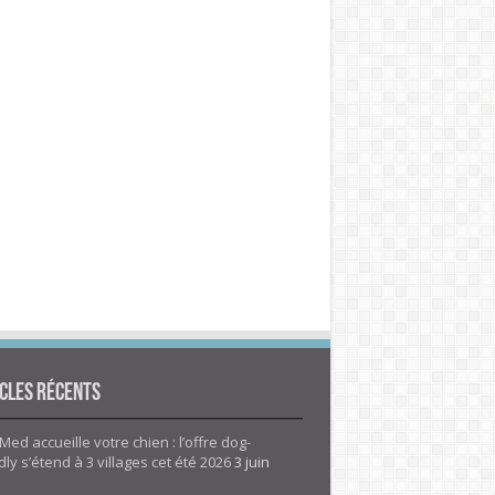
cles Récents
Med accueille votre chien : l’offre dog-
dly s’étend à 3 villages cet été 2026
3 juin